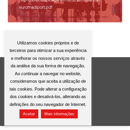
euromadiport.pdf
Utilizamos cookies próprios e de
terceiros para otimizar a sua experiência
e melhorar os nossos serviços através
da análise da sua forma de navegação.
Ao continuar a navegar no website,
consideramos que aceita a utilização de
tais cookies. Pode alterar a configuração
dos cookies e desativá-los, alterando as
© Euromadi Portugal 2019.
definições do seu navegador de Internet.
Aviso legal e Privacidade
|
Politica de cookies
Aceitar
Mais informações