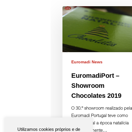
Euromadi News
EuromadiPort –
Showroom
Chocolates 2019
O 30.º showroom realizado pel
Euromadi Portugal teve como
tema central a época natalícia
Utilizamos cookies próprios e de
especificamente…