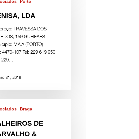
ociados
Porto
NISA, LDA
ereço: TRAVESSA DOS
EDOS, 159 GUEIFAES
icípio: MAIA (PORTO)
: 4470-107 Tel: 229 619 950
: 229…
iro 31, 2019
ociados
Braga
ALHEIROS DE
ARVALHO &