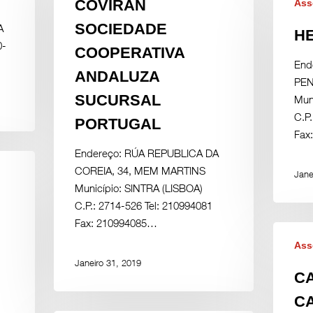
COVIRAN
Ass
SOCIEDADE
A
HE
0-
COOPERATIVA
…
End
ANDALUZA
PEN
SUCURSAL
Mun
C.P.
PORTUGAL
Fax
Endereço: RÚA REPUBLICA DA
COREIA, 34, MEM MARTINS
Jane
Município: SINTRA (LISBOA)
C.P.: 2714-526 Tel: 210994081
Fax: 210994085…
Ass
Janeiro 31, 2019
C
C