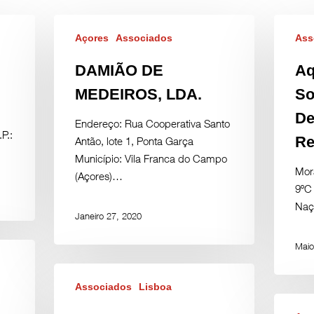
Açores
Associados
Ass
DAMIÃO DE
Aq
MEDEIROS, LDA.
So
De
Endereço: Rua Cooperativa Santo
P.:
Re
Antão, lote 1, Ponta Garça
Município: Vila Franca do Campo
Mora
(Açores)…
9ºC 
Naç
Janeiro 27, 2020
Maio
Associados
Lisboa