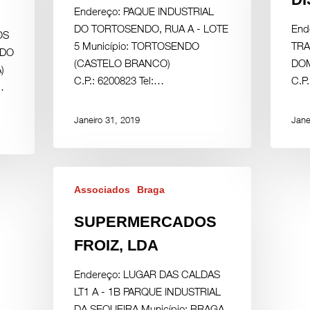
Endereço: PAQUE INDUSTRIAL
DO TORTOSENDO, RUA A - LOTE
End
OS
5 Município: TORTOSENDO
TRA
ADO
(CASTELO BRANCO)
DOM
)
C.P.: 6200823 Tel:…
C.P
…
Janeiro 31, 2019
Jane
Associados
Braga
SUPERMERCADOS
FROIZ, LDA
Endereço: LUGAR DAS CALDAS
LT1 A - 1B PARQUE INDUSTRIAL
DA SEQUEIRA Município: BRAGA