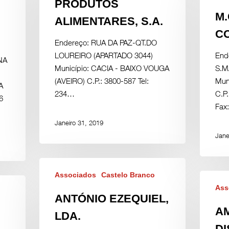
PRODUTOS
M
ALIMENTARES, S.A.
CO
Endereço: RUA DA PAZ-QT.DO
LOUREIRO (APARTADO 3044)
End
NA
Município: CACIA - BAIXO VOUGA
S.M
(AVEIRO) C.P.: 3800-587 Tel:
Mun
A
234…
C.P.
6
Fax
Janeiro 31, 2019
Jane
Associados
Castelo Branco
Ass
ANTÓNIO EZEQUIEL,
A
LDA.
DI