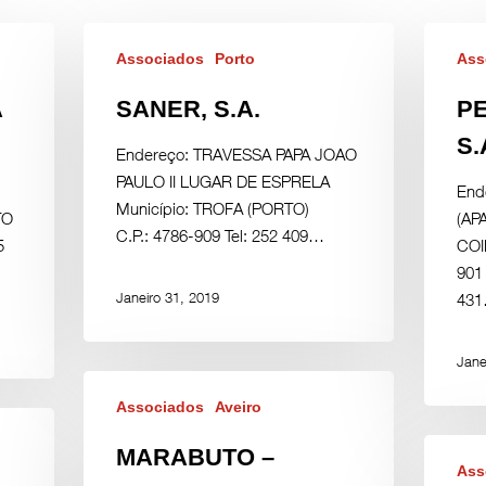
Associados
Porto
Ass
A
SANER, S.A.
PE
S.
Endereço: TRAVESSA PAPA JOAO
PAULO II LUGAR DE ESPRELA
End
Município: TROFA (PORTO)
TO
(AP
C.P.: 4786-909 Tel: 252 409…
5
COI
901 
Janeiro 31, 2019
43
Jane
Associados
Aveiro
MARABUTO –
Ass